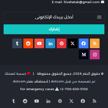
E-mail: 5lsehetak@gmail.com
أدخل
بريدك
الإلكتروني
ملخص
X
فيسبوك
بينتيريست
لينكدإن
يوتيوب
الموقع
انستقرام
medium
RSS
© حقوق النشر 2026، جميع الحقوق محفوظة |
خمسة لصحتك
تم تصميمه من قِبل dotcom
| مُستضاف بفخر
dotcom
For emergency cases
+2-700-600-5100
ملخص
X
فيسبوك
بينتيريست
لينكدإن
يوتيوب