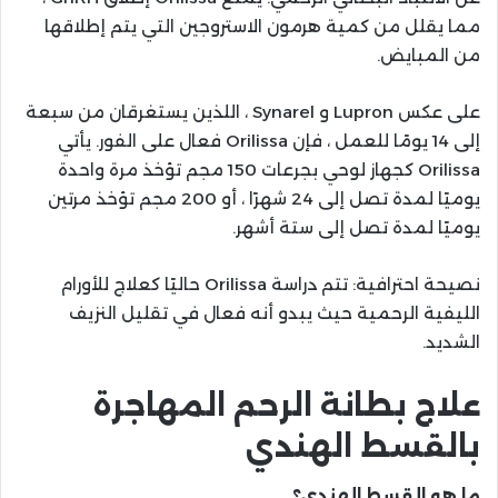
مما يقلل من كمية هرمون الاستروجين التي يتم إطلاقها
من المبايض.
على عكس Lupron و Synarel ، اللذين يستغرقان من سبعة
إلى 14 يومًا للعمل ، فإن Orilissa فعال على الفور. يأتي
Orilissa كجهاز لوحي بجرعات 150 مجم تؤخذ مرة واحدة
يوميًا لمدة تصل إلى 24 شهرًا ، أو 200 مجم تؤخذ مرتين
يوميًا لمدة تصل إلى ستة أشهر.
نصيحة احترافية: تتم دراسة Orilissa حاليًا كعلاج للأورام
الليفية الرحمية حيث يبدو أنه فعال في تقليل النزيف
الشديد.
علاج بطانة الرحم المهاجرة
بالقسط الهندي
ما هو القسط الهندي؟