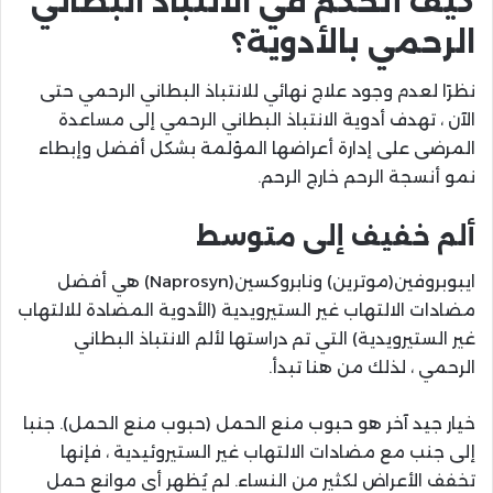
كيف أتحكم في الانتباذ البطاني
الرحمي بالأدوية؟
نظرًا لعدم وجود علاج نهائي للانتباذ البطاني الرحمي حتى
الآن ، تهدف أدوية الانتباذ البطاني الرحمي إلى مساعدة
المرضى على إدارة أعراضها المؤلمة بشكل أفضل وإبطاء
نمو أنسجة الرحم خارج الرحم.
ألم خفيف إلى متوسط
ايبوبروفين(موترين) ونابروكسين(Naprosyn) هي أفضل
مضادات الالتهاب غير الستيرويدية (الأدوية المضادة للالتهاب
غير الستيرويدية) التي تم دراستها لألم الانتباذ البطاني
الرحمي ، لذلك من هنا تبدأ.
خيار جيد آخر هو حبوب منع الحمل (حبوب منع الحمل). جنبا
إلى جنب مع مضادات الالتهاب غير الستيروئيدية ، فإنها
تخفف الأعراض لكثير من النساء. لم يُظهر أي موانع حمل