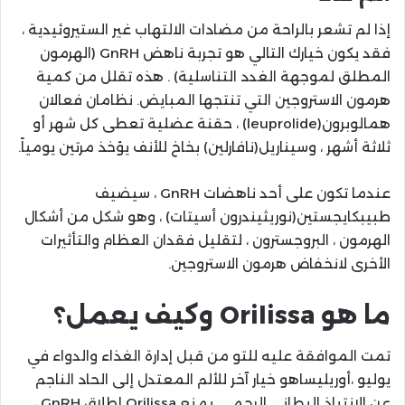
إذا لم تشعر بالراحة من مضادات الالتهاب غير الستيروئيدية ،
فقد يكون خيارك التالي هو تجربة ناهض GnRH (الهرمون
المطلق لموجهة الغدد التناسلية) . هذه تقلل من كمية
هرمون الاستروجين التي تنتجها المبايض. نظامان فعالان
همالوبرون(leuprolide) ، حقنة عضلية تعطى كل شهر أو
ثلاثة أشهر ، وسيناريل(نافارلين) بخاخ للأنف يؤخذ مرتين يومياً.
عندما تكون على أحد ناهضات GnRH ، سيضيف
طبيبكايجستين(نوريثيندرون أسيتات) ، وهو شكل من أشكال
الهرمون ، البروجسترون ، لتقليل فقدان العظام والتأثيرات
الأخرى لانخفاض هرمون الاستروجين.
ما هو Orilissa وكيف يعمل؟
تمت الموافقة عليه للتو من قبل إدارة الغذاء والدواء في
يوليو ،أوريليساهو خيار آخر للألم المعتدل إلى الحاد الناجم
عن الانتباذ البطاني الرحمي. يمنع Orilissa إطلاق GnRH ،