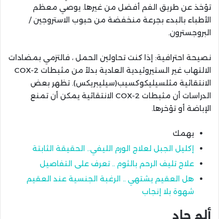
تؤخذ عن طريق الفم أفضل من غيرها. يوصي معظم
الأطباء بالبدء بجرعة منخفضة من حبوب الاستروجين /
البروجسترون.
نصيحة احترافية: إذا كنت تحاولين الحمل ، فالتزمي بمضادات
الالتهاب غير الستيروئيدية العادية بدلاً من مثبطات COX-2
الانتقائية مثلسيليكوكسيب(سيليبريكس). تظهر بعض
الدراسات أن مثبطات COX-2 الانتقائية يمكن أن تمنع
الإباضة أو تؤخرها.
يهمك
إكليل الجبل لعلاج الورم الليفي.. الحقيقة الثابتة
علاج تليف الرحم بالثوم .. تعرف على التفاصيل
هل العقيم يشتهي .. الرغبة الجنسية عند العقيم
شهوة بلا إنجاب
ألم حاد