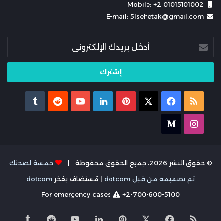
Mobile: +2 01015101002
E-mail: 5lsehetak@gmail.com
أدخل
بريدك
الإلكتروني
ملخص
X
فيسبوك
بينتيريست
لينكدإن
يوتيوب
الموقع
انستقرام
medium
RSS
© حقوق النشر 2026، جميع الحقوق محفوظة |
خمسة لصحتك
تم تصميمه من قِبل dotcom
| مُستضاف بفخر
dotcom
For emergency cases
+2-700-600-5100
ملخص
X
فيسبوك
بينتيريست
لينكدإن
يوتيوب