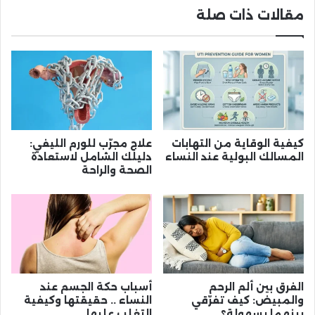
مقالات ذات صلة
كيفية الوقاية من التهابات
علاج مجرّب للورم الليفي:
المسالك البولية عند النساء
دليلك الشامل لاستعادة
الصحة والراحة
الفرق بين ألم الرحم
أسباب حكة الجسم عند
والمبيض: كيف تفرّقي
النساء .. حقيقتها وكيفية
بينهما بسهولة؟
التغلب عليها