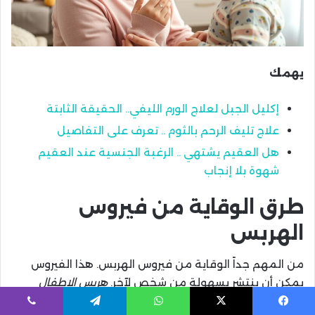
يهمك
إكليل الجبل لعلاج الورم الليفي.. الحقيقة الثابتة
علاج تليف الرحم بالثوم .. تعرف على التفاصيل
هل العقيم يشتهي .. الرغبة الجنسية عند العقيم
شهوة بلا إنجاب
طرق الوقاية من فيروس
الهربس
من المهم جداً الوقاية من فيروس الهربس. هذا الفيروس
يمكن أن ينتشر بسهولة من شخص لآخر.
هربس الاطفال
معدي
ويمكن أن ينتقل من خلال ملامسة الأشخاص
يسبوك
X
واتساب
تيلقرام
ڤايبر