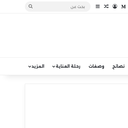
نستقرام
بحث
medium
تسجيل الدخول
مقال عشوائي
إضافة عمود جانبي
عن
نصائح
وصفات
رحلة العناية
المزيد