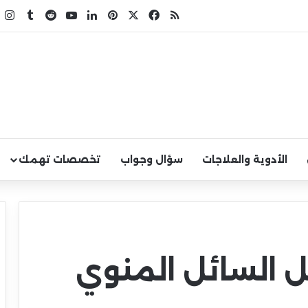
X
فيسبوك
ملخص الموقع RSS
بينتيريست
لينكدإن
يوتيوب
ا
الأدوية والعلاجات
سؤال وجواب
تخصصات تهمك
 السائل المنوي