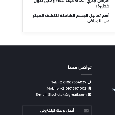
أعراض جدري الماء: كيف تبدأ؟ ومتى تكون
خطيرة؟
أهم تحاليل الجسم الشاملة للكشف المبكر
عن الأمراض
تواصل معنا
Tel: +2 01007554037
Mobile: +2 01015101002
E-mail: 5lsehetak@gmail.com
أدخل
بريدك