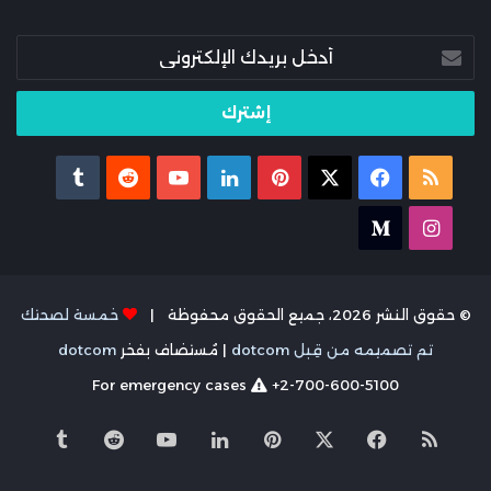
أدخل
بريدك
الإلكتروني
ملخص
X
فيسبوك
بينتيريست
لينكدإن
يوتيوب
الموقع
انستقرام
medium
RSS
© حقوق النشر 2026، جميع الحقوق محفوظة |
خمسة لصحتك
تم تصميمه من قِبل dotcom
| مُستضاف بفخر
dotcom
For emergency cases
+2-700-600-5100
ملخص
X
فيسبوك
بينتيريست
لينكدإن
يوتيوب
الموقع