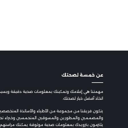
عن خمسة لصحتك
مهمتنا هي إعلامك وتمكينك بمعلومات صحية دقيقة وبسيطة،
اتخاذ أفضل خيار لصحتك.
يتكون فريقنا من مجموعة من الأطباء والأساتذة المتخصصين
والمصممين والمطورين والمسوقين المتحمسين وخبراء تح
يلتزمون بتزويدك بمعلومات صحية موثوقة يمكنك مراستهم على tak@gmail.com