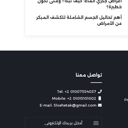
أعراض جدري الماء: كيف تبدأ؟ ومتى تكون
خطيرة؟
أهم تحاليل الجسم الشاملة للكشف المبكر
عن الأمراض
تواصل معنا
Tel: +2 01007554037
Mobile: +2 01015101002
E-mail: 5lsehetak@gmail.com
أدخل
بريدك