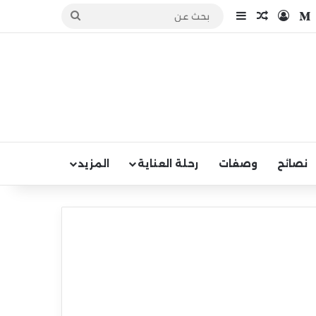
نستقرام
بحث
medium
تسجيل الدخول
مقال عشوائي
إضافة عمود جانبي
عن
نصائح
وصفات
رحلة العناية
المزيد