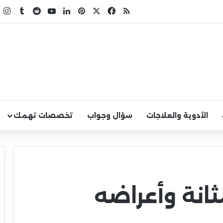
X
فيسبوك
ملخص الموقع RSS
بينتيريست
لينكدإن
يوتيوب
ا
الأدوية والعلاجات
سؤال وجواب
تخصصات تهمك
ثانة وأعراضه