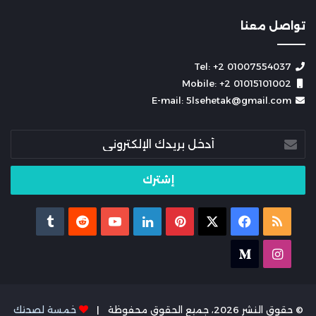
تواصل معنا
Tel: +2 01007554037
Mobile: +2 01015101002
E-mail: 5lsehetak@gmail.com
أدخل
بريدك
الإلكتروني
ملخص
X
فيسبوك
بينتيريست
لينكدإن
يوتيوب
الموقع
انستقرام
medium
RSS
© حقوق النشر 2026، جميع الحقوق محفوظة |
خمسة لصحتك