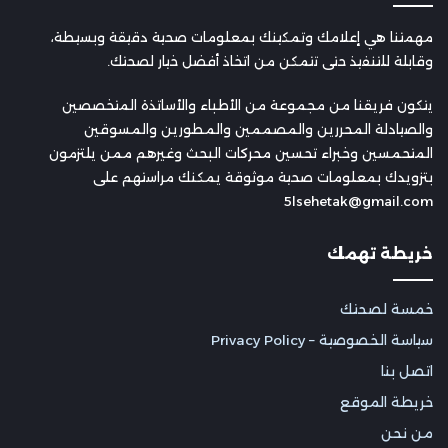
مهمتنا هي إعلامك وتمكينك بمعلومات صحية دقيقة وبسيطة،
وقابلة للتنفيذ حتى تتمكن من اتخاذ أفضل خيار لصحتك.
يتكون فريقنا من مجموعة من الأطباء والأساتذة المتخصصين
والصيادلة المحررين والمصممين والمطورين والمسوقين
المتحمسين وخبراء تحسين محركات البحث وغيرهم ممن يلتزمون
بتزويدك بمعلومات صحية موثوقة يمكنك مراستهم على
5lsehetak@gmail.com
خريطة تهمك
خمسة لصحتك
سياسة الخصوصية – Privacy Policy
اتصل بنا
خريطة الموقع
من نحن